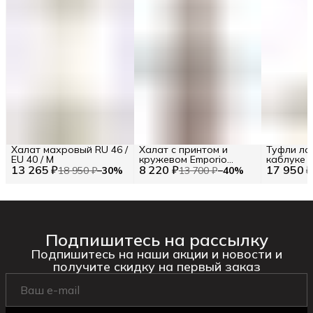
Халат махровый RU 46 /
Халат с принтом и
Туфли ло
EU 40 / M
кружевом Emporio
каблуке T
13 265 ₽
8 220 ₽
Armani RU 48 / EU 42 / L
17 950 
18 950 ₽
−
30
%
13 700 ₽
−
40
%
Подпишитесь на рассылку
Подпишитесь на наши акции и новости и
получите скидку на первый заказ