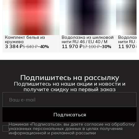
Комплект белья из
Водолазка из шелковой
Водолазк
кружева
нити RU 46 / EU 40 / M
нити RU 48
3 384 ₽
11 970 ₽
11 970 
5 640 ₽
−
40
%
17 100 ₽
−
30
%
Подпишитесь на рассылку
Подпишитесь на наши акции и новости и
получите скидку на первый заказ
Подписаться
Нажимая «Подписаться», вы даете согласие на обработку
указанных персональных данных в целях получения
информационной и рекламной рассылки