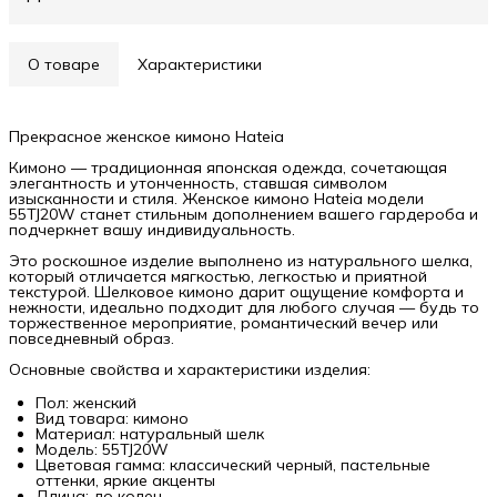
О товаре
Характеристики
Прекрасное женское кимоно Hateia
Кимоно — традиционная японская одежда, сочетающая
элегантность и утонченность, ставшая символом
изысканности и стиля. Женское кимоно Hateia модели
55TJ20W станет стильным дополнением вашего гардероба и
подчеркнет вашу индивидуальность.
Это роскошное изделие выполнено из натурального шелка,
который отличается мягкостью, легкостью и приятной
текстурой. Шелковое кимоно дарит ощущение комфорта и
нежности, идеально подходит для любого случая — будь то
торжественное мероприятие, романтический вечер или
повседневный образ.
Основные свойства и характеристики изделия:
Пол: женский
Вид товара: кимоно
Материал: натуральный шелк
Модель: 55TJ20W
Цветовая гамма: классический черный, пастельные
оттенки, яркие акценты
Длина: до колен