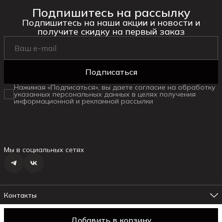
Подпишитесь на рассылку
Подпишитесь на наши акции и новости и
получите скидку на первый заказ
Подписаться
Нажимая «Подписаться», вы даете согласие на обработку
указанных персональных данных в целях получения
информационной и рекламной рассылки
Мы в социальных сетях
Контакты
Адрес магазина №1
г. Ялта ул.Маршака, 6
Добавить в корзину
© daniella
Оплата
Доставка
Правила возврата
Реквизиты
Оферт
Телефон менеджера