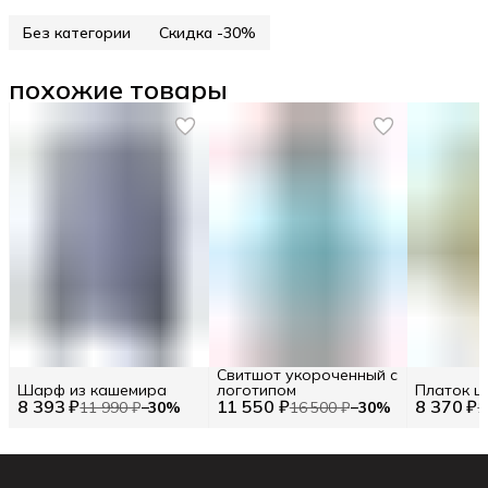
Без категории
Скидка -30%
похожие товары
Свитшот укороченный с
Шарф из кашемира
логотипом
Платок ц
8 393 ₽
11 550 ₽
8 370 ₽
11 990 ₽
−
30
%
16 500 ₽
−
30
%
1