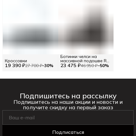
Ботинки челси на
Кроссовки
массивной подошве RU
19 390 ₽
23 475 ₽
38.5 / EU 39 / 39
27 700 ₽
−
30
%
46 950 ₽
−
50
%
Подпишитесь на рассылку
Подпишитесь на наши акции и новости и
получите скидку на первый заказ
Подписаться