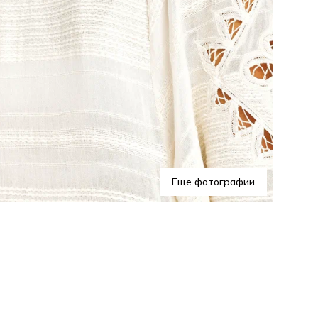
Это
ваш
шар
ром
Соз
MI
Еще фотографии