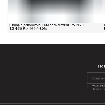
Шарф с декоративными элементами TWINSET
10 465 ₽
14 950 ₽
−
30
%
Под
Нажимая
персона