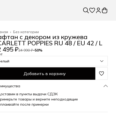
вная
›
Без категории
афтан с декором из кружева
CARLETT POPPIES RU 48 / EU 42 / L
 495 ₽
24 990 ₽
−
50
%
ет
белый
Добавить в корзину
еимущества
оставим в пункты выдачи СДЭК
римерьте товары и верните неподходящие
плаивайте после примерки