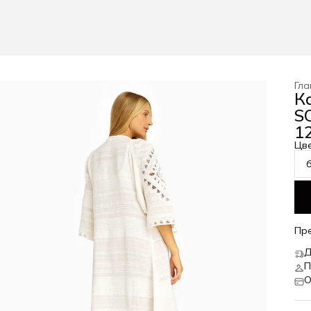
Гла
К
S
12
Цв
Пр
Д
П
О