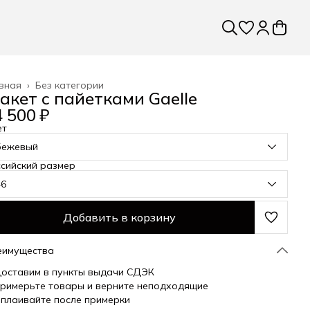
вная
›
Без категории
акет с пайетками Gaelle
 500 ₽
ет
бежевый
сийский размер
46
Добавить в корзину
еимущества
оставим в пункты выдачи СДЭК
римерьте товары и верните неподходящие
плаивайте после примерки