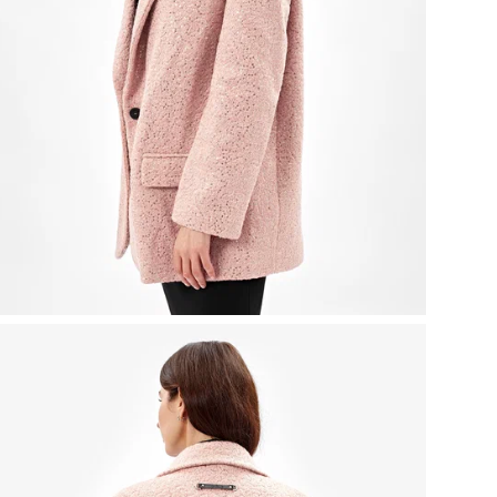
Пр
Это
гар
обр