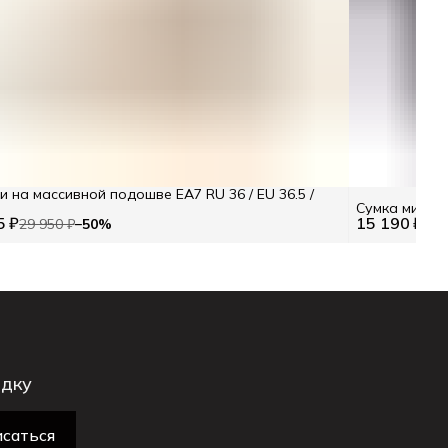
и на массивной подошве EA7 RU 36 / EU 36.5 /
Сумка мини
5 ₽
15 190 ₽
29 950 ₽
−
50
%
21 
идку
саться