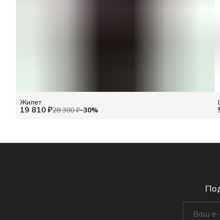
Жилет
19 810 ₽
28 300 ₽
−
30
%
Под