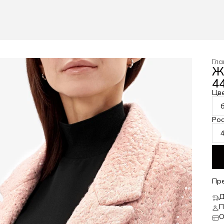
Гла
Ж
44
Цв
Рос
Пр
Д
П
О