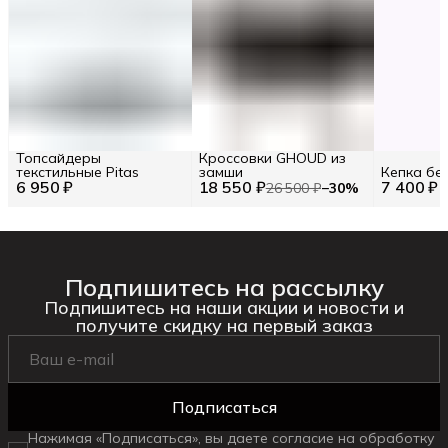
Топсайдеры
Кроссовки GHOUD из
текстильные Pitas
замши
Кепка бе
6 950 ₽
18 550 ₽
7 400 ₽
26 500 ₽
−
30
%
Подпишитесь на рассылку
Подпишитесь на наши акции и новости и
получите скидку на первый заказ
Подписаться
Нажимая «Подписаться», вы даете согласие на обработку