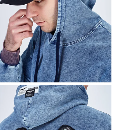
Удо
это
кач