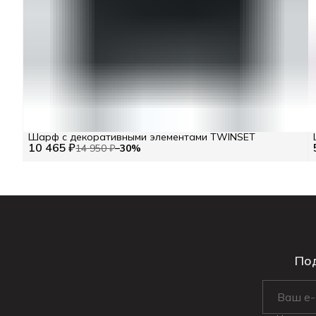
Шарф с декоративными элементами TWINSET
10 465 ₽
14 950 ₽
−
30
%
Под