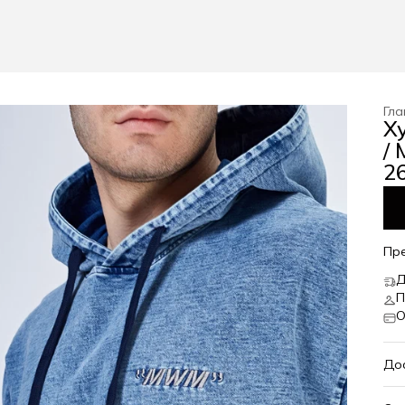
Гла
Х
/ 
26
Пр
Д
П
О
До