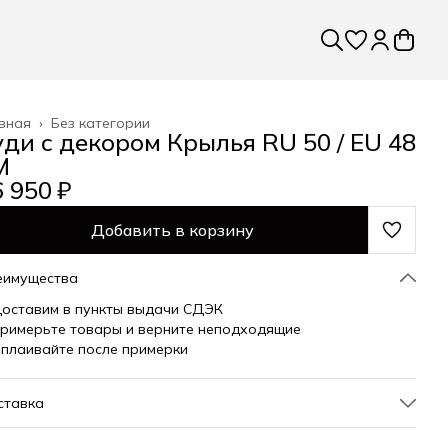
вная
›
Без категории
уди с декором Крылья RU 50 / EU 48
M
 950 ₽
Добавить в корзину
еимущества
оставим в пункты выдачи СДЭК
римерьте товары и верните неподходящие
плаивайте после примерки
ставка