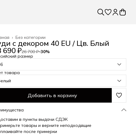
вная
›
Без категории
уди с декором 40 EU / Цв. Блый
 690 ₽
26 700 ₽
−
30
%
сийский размер
46
ет товара
белый
Добавить в корзину
еимущества
оставим в пункты выдачи СДЭК
римерьте товары и верните неподходящие
плаивайте после примерки