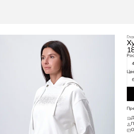
Гла
Х
18
Рос
Цв
Пр
Д
П
О