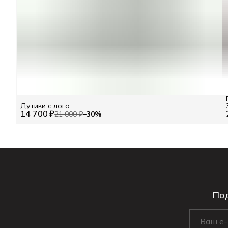
Дутики с лого
14 700 ₽
21 000 ₽
−
30
%
Под