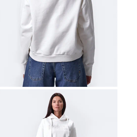
Это
кач
све