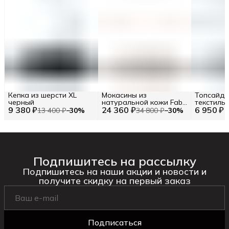
Кепка из шерсти XL
Мокасины из
Топсайд
черный
натуральной кожи Fabi
текстильн
9 380 ₽
24 360 ₽
RU 42.5 / EU 43 / 43
6 950 ₽
13 400 ₽
−
30
%
34 800 ₽
−
30
%
Подпишитесь на рассылку
Подпишитесь на наши акции и новости и
получите скидку на первый заказ
Подписаться