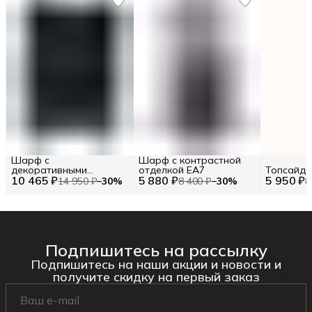
Шарф с
Шарф с контрастной
декоративными
отделкой EA7
Топсайде
10 465 ₽
элементами TWINSET
5 880 ₽
5 950 ₽
14 950 ₽
−
30
%
8 400 ₽
−
30
%
8
Подпишитесь на рассылку
Подпишитесь на наши акции и новости и
получите скидку на первый заказ