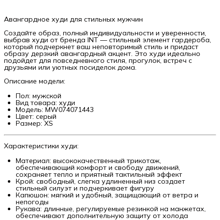
Авангардное худи для стильных мужчин
Создайте образ, полный индивидуальности и уверенности,
выбрав худи от бренда INT — стильный элемент гардероба,
который подчеркнет ваш неповторимый стиль и придаст
образу дерзкий авангардный акцент. Это худи идеально
подойдет для повседневного стиля, прогулок, встреч с
друзьями или уютных посиделок дома.
Описание модели:
Пол: мужской
Вид товара: худи
Модель: MW074071443
Цвет: серый
Размер: XS
Характеристики худи:
Материал: высококачественный трикотаж,
обеспечивающий комфорт и свободу движений,
сохраняет тепло и приятный тактильный эффект
Крой: свободный, слегка удлиненный низ создает
стильный силуэт и подчеркивает фигуру
Капюшон: мягкий и удобный, защищающий от ветра и
непогоды
Рукава: длинные, регулируемые резинкой на манжетах,
обеспечивают дополнительную защиту от холода