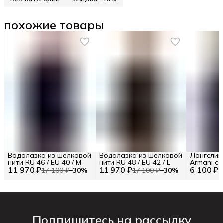
похожие товары
Водолазка из шелковой
Водолазка из шелковой
Лонгслив
нити RU 46 / EU 40 / M
нити RU 48 / EU 42 / L
Armani с
11 970 ₽
11 970 ₽
6 100 ₽
логотипо
17 100 ₽
−
30
%
17 100 ₽
−
30
%
Подпишитесь на рассылку