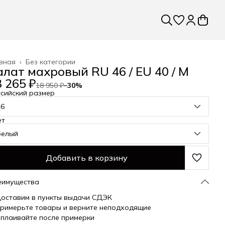
вная
›
Без категории
алат махровый RU 46 / EU 40 / M
 265 ₽
18 950 ₽
−
30
%
сийский размер
46
ет
белый
Добавить в корзину
еимущества
оставим в пункты выдачи СДЭК
римерьте товары и верните неподходящие
плаивайте после примерки