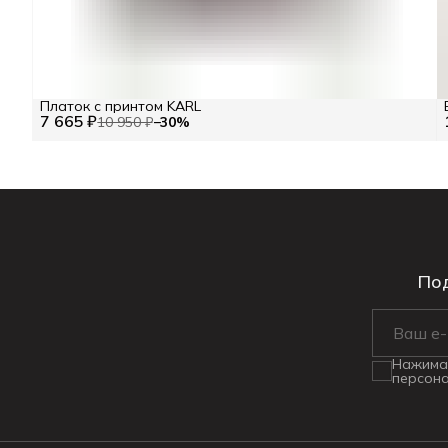
Платок с принтом KARL
7 665 ₽
10 950 ₽
−
30
%
Под
Нажимая
персона