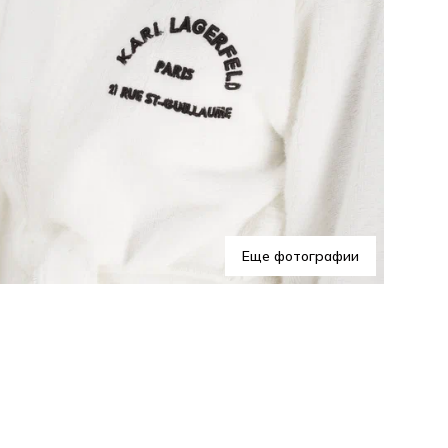
Хар
Еще фотографии
Поч
Это
еже
ощу
ком