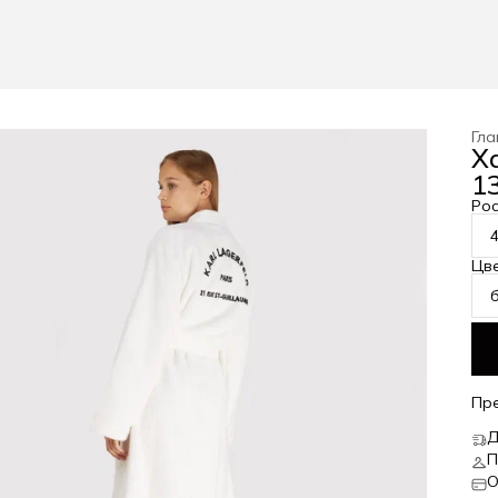
Гла
Х
13
Рос
Цв
Пр
Д
П
О