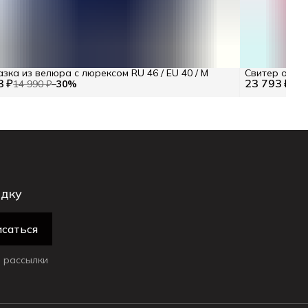
зка из велюра с люрексом RU 46 / EU 40 / M
Свитер оверс
3 ₽
23 793 ₽
14 990 ₽
−
30
%
33 
идку
саться
 рассылки