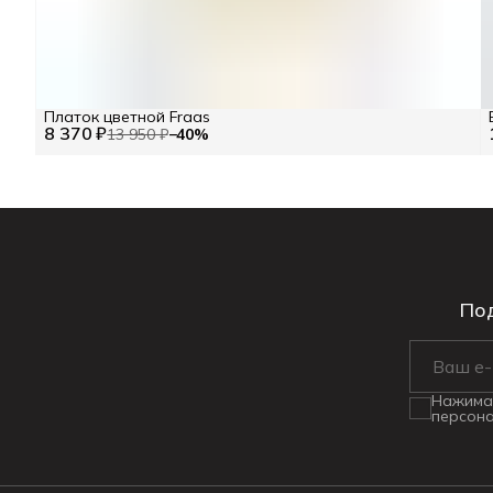
Платок цветной Fraas
8 370 ₽
13 950 ₽
−
40
%
Под
Нажимая
персона