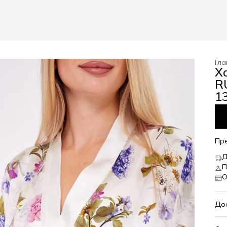
Гла
Х
RU
13
Пр
Д
П
О
До