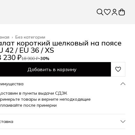
вная
›
Без категории
алат короткий шелковый на поясе
 42 / EU 36 / XS
 230 ₽
18 900 ₽
−
30
%
Добавить в корзину
еимущества
оставим в пункты выдачи СДЭК
римерьте товары и верните неподходящие
плаивайте после примерки
ставка