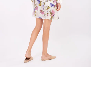
Это
ва
и с