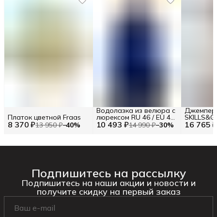
Водолазка из велюра с
Джемпер 
Платок цветной Fraas
люрексом RU 46 / EU 40
SKILLS&G
8 370 ₽
10 493 ₽
/ M
16 765 
EU 38 / S
13 950 ₽
−
40
%
14 990 ₽
−
30
%
Подпишитесь на рассылку
Подпишитесь на наши акции и новости и
получите скидку на первый заказ