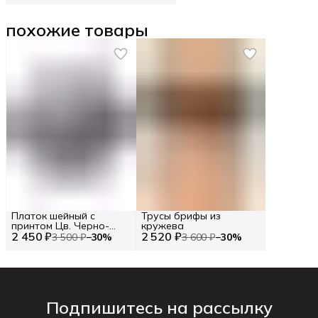
похожие товары
Платок шейный с
Трусы брифы из
принтом Цв. Черно-
кружева
2 450 ₽
белый
2 520 ₽
3 500 ₽
−
30
%
3 600 ₽
−
30
%
Подпишитесь на рассылку