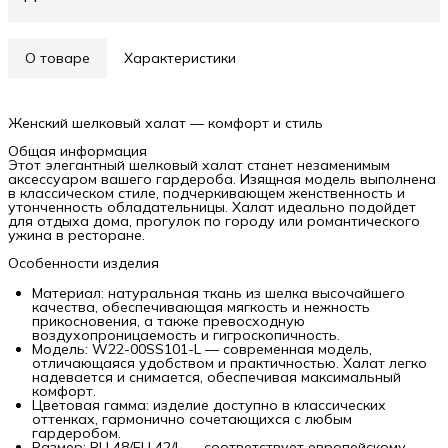
О товаре
Характеристики
Женский шелковый халат — комфорт и стиль
Общая информация
Этот элегантный шелковый халат станет незаменимым
аксессуаром вашего гардероба. Изящная модель выполнена
в классическом стиле, подчеркивающем женственность и
утонченность обладательницы. Халат идеально подойдет
для отдыха дома, прогулок по городу или романтического
ужина в ресторане.
Особенности изделия
Материал: натуральная ткань из шелка высочайшего
качества, обеспечивающая мягкость и нежность
прикосновения, а также превосходную
воздухопроницаемость и гигроскопичность.
Модель: W22-00SS101-L — современная модель,
отличающаяся удобством и практичностью. Халат легко
надевается и снимается, обеспечивая максимальный
комфорт.
Цветовая гамма: изделие доступно в классических
оттенках, гармонично сочетающихся с любым
гардеробом.
Размер: RU 48/EU 42/L — соответствует европейскому