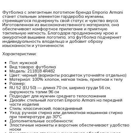
Футболка с элегантным логотипом бренда Emporio Armani
станет стильным элементом гардероба мужчины,
стремящегося подчеркнуть свой статус и чувство вкуса.
Изготовленная из высококачественного материала, она
обеспечивает комфортное прилегание и приятную
тактильную мягкость. Благодаря продуманному крою и
аккуратной вышивке логотипа, эта футболка подчеркнет
индивидуальность владельца и добавит образу
изысканности и утонченности.
Характеристики:
Пол: мужской
Вид товара: футболка
Модель: 211818 4R482
Цвет: черный (варианты расцветок уточняйте отдельно)
Материал: 100% хлопок, мягкая ткань, приятная к телу
Размер:
RU 52 (EU 50) — длина 70 см, ширина груди 56 см,
окружность талии 96 см
Подходит для мужчин среднего телосложения
Дизайн: стильный логотип Emporio Armani на передней
части изделия
Стиль: классический, повседневный
Уход: ручная стирка или деликатная машинная стирка
при температуре до 30°C
Дополнительные особенности:
Эластичные манжеты и воротник обеспечивают удобство
носки