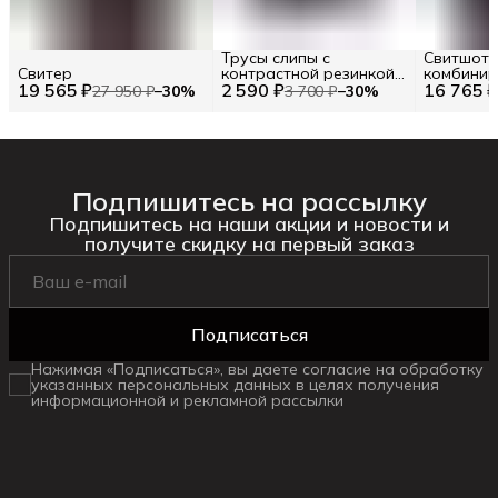
Трусы слипы с
Свитшот 
Свитер
контрастной резинкой
комбини
19 565 ₽
2 590 ₽
Emporio Armani
16 765 
ткани ICE
27 950 ₽
−
30
%
3 700 ₽
−
30
%
EU 48 / M
Подпишитесь на рассылку
Подпишитесь на наши акции и новости и
получите скидку на первый заказ
Подписаться
Нажимая «Подписаться», вы даете согласие на обработку
указанных персональных данных в целях получения
информационной и рекламной рассылки