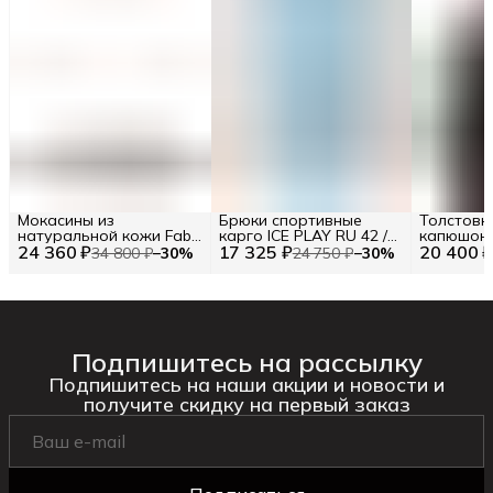
Мокасины из
Брюки спортивные
Толстовк
натуральной кожи Fabi
карго ICE PLAY RU 42 /
капюшон
24 360 ₽
RU 42.5 / EU 43 / 43
17 325 ₽
EU 36 / XS
20 400 
логотипо
34 800 ₽
−
30
%
24 750 ₽
−
30
%
Подпишитесь на рассылку
Подпишитесь на наши акции и новости и
получите скидку на первый заказ