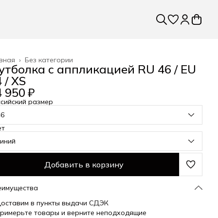
вная
›
Без категории
утболка с аппликацией RU 46 / EU
 / XS
 950 ₽
сийский размер
46
ет
синий
Добавить в корзину
еимущества
оставим в пункты выдачи СДЭК
римерьте товары и верните неподходящие