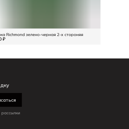
ка Richmond зелено-черная 2-х стороняя
0 ₽
идку
саться
 рассылки