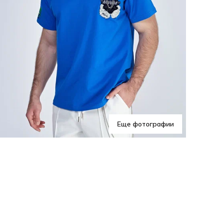
Эта
гар
сти
Еще фотографии