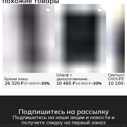
похожие товары
Шарф с
Свитшот m
Брюки клеш
декоративными
CHOUPETT
26 320 ₽
10 465 ₽
элементами TWINSET
10 100 
36 / XS
37 600 ₽
−
30
%
14 950 ₽
−
30
%
Подпишитесь на рассылку
Подпишитесь на наши акции и новости и
получите скидку на первый заказ