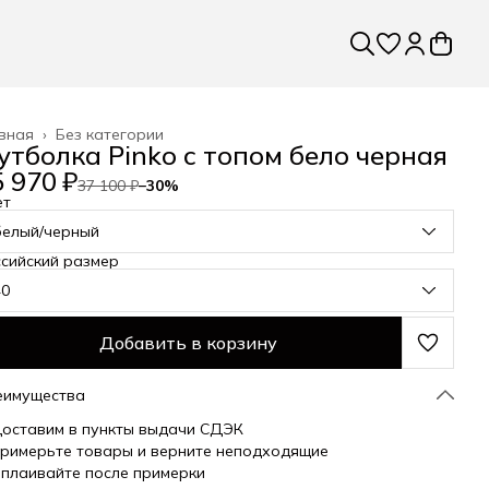
вная
›
Без категории
утболка Pinko с топом бело черная
 970 ₽
37 100 ₽
−
30
%
ет
белый/черный
сийский размер
40
Добавить в корзину
еимущества
оставим в пункты выдачи СДЭК
римерьте товары и верните неподходящие
плаивайте после примерки