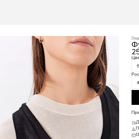
Гла
Ф
25
Цв
Рос
Пр
Д
П
О