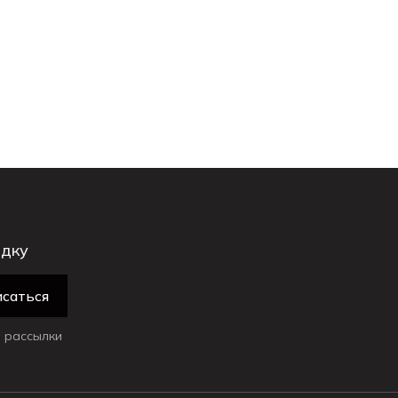
идку
саться
 рассылки