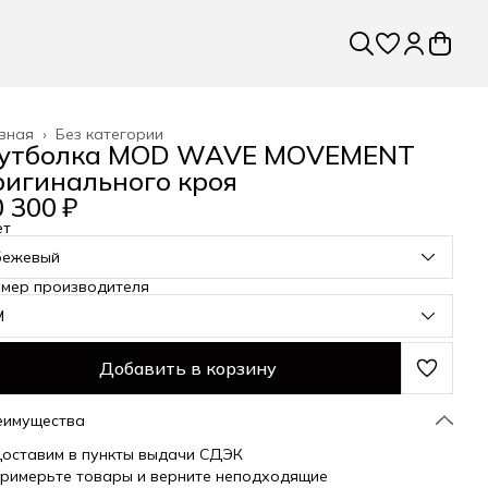
вная
›
Без категории
утболка MOD WAVE MOVEMENT
ригинального кроя
 300 ₽
ет
бежевый
змер производителя
M
Добавить в корзину
еимущества
оставим в пункты выдачи СДЭК
римерьте товары и верните неподходящие