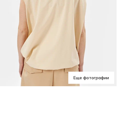
Сез
нос
обу
Осо
Иде
зан
акс
Еще фотографии