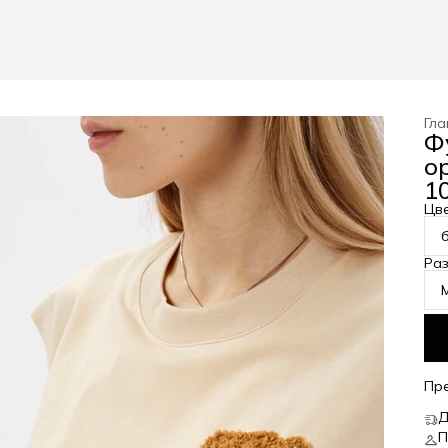
Гла
Ф
о
10
Цв
Ра
Пр
Д
П