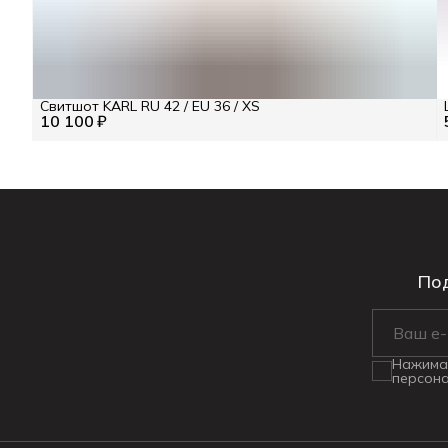
Свитшот KARL RU 42 / EU 36 / XS
10 100 ₽
Под
Нажимая
персона