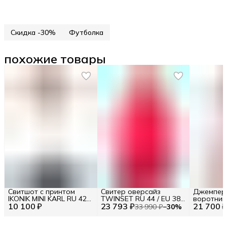
Скидка -30%
Футболка
похожие товары
Свитшот с принтом
Свитер оверсайз
Джемпер
IKONIK MINI KARL RU 42 /
TWINSET RU 44 / EU 38 /
воротник
10 100 ₽
EU 36 / XS
23 793 ₽
S
21 700 
33 990 ₽
−
30
%