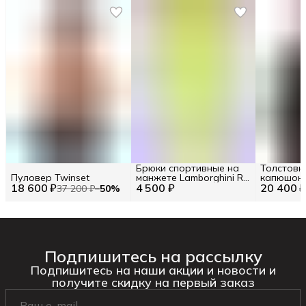
Брюки спортивные на
Толстовк
Пуловер Twinset
манжете Lamborghini RU
капюшон
18 600 ₽
4 500 ₽
50 / EU 48 / M
20 400 
логотипо
37 200 ₽
−
50
%
Подпишитесь на рассылку
Подпишитесь на наши акции и новости и
получите скидку на первый заказ