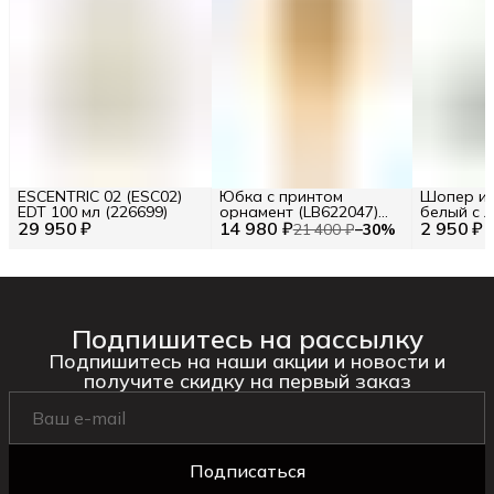
ESCENTRIC 02 (ESC02)
Юбка с принтом
Шопер из
EDT 100 мл (226699)
орнамент (LB622047)
белый с л
29 950 ₽
14 980 ₽
Размер S (INT) Цв.
2 950 ₽
BA23-06
21 400 ₽
−
30
%
Желтый (277120)
Подпишитесь на рассылку
Подпишитесь на наши акции и новости и
получите скидку на первый заказ
Подписаться