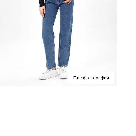
На 
уто
инд
иде
обе
Еще фотографии