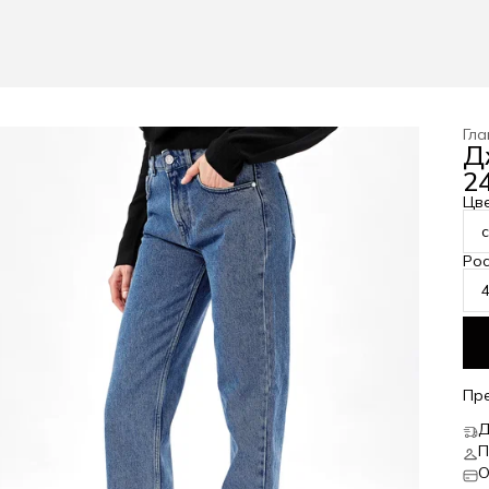
Гла
Д
24
Цв
Рос
Пр
Д
П
О