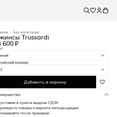
вная
›
Без категории
жинсы Trussardi
 600 ₽
ет
синий
сийский размер
42
Добавить в корзину
еимущества
оставим в пункты выдачи СДЭК
римерьте товары и верните неподходящие
плаивайте после примерки