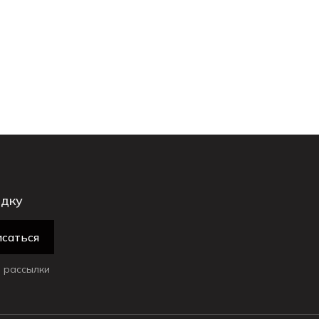
идку
саться
 рассылки