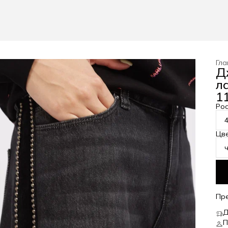
Гла
Д
л
11
Рос
Цв
Пр
Д
П