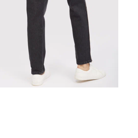
Ухо
Эти
сов
нар