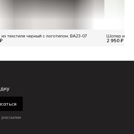
из текстиля черный с логотипом, BA23-07
Шопер из тек
 ₽
2 950 ₽
идку
саться
 рассылки