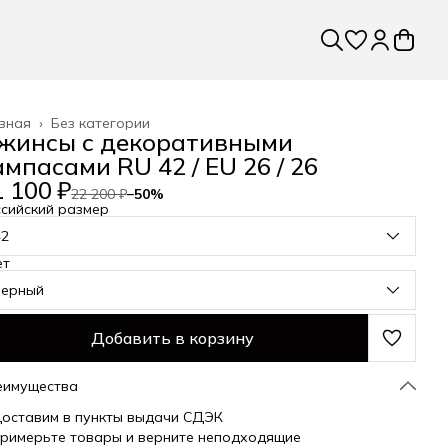
вная
›
Без категории
жинсы с декоративными
ампасами RU 42 / EU 26 / 26
 100 ₽
22 200 ₽
−
50
%
сийский размер
42
ет
черный
Добавить в корзину
еимущества
оставим в пункты выдачи СДЭК
римерьте товары и верните неподходящие