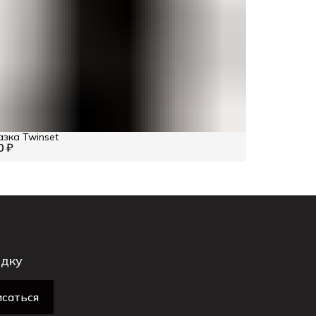
зка Twinset
0 ₽
идку
саться