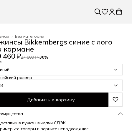
вная
›
Без категории
жинсы Bikkembergs синие с лого
а кармане
 460 ₽
27 800 ₽
−
30
%
ет
синий
сийский размер
48
Добавить в корзину
еимущества
оставим в пункты выдачи СДЭК
римерьте товары и верните неподходящие