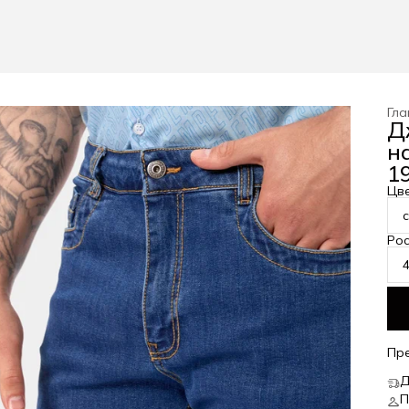
Гла
Д
н
19
Цв
Рос
Пр
Д
П