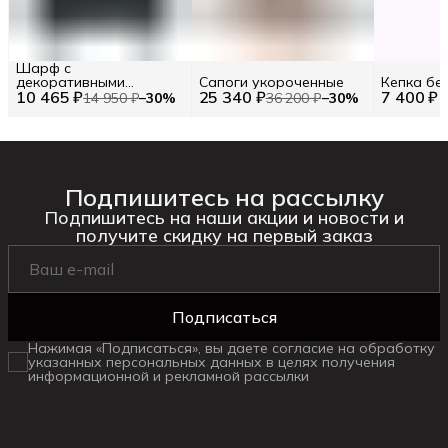
Шарф с
декоративными
Сапоги укороченные
Кепка бе
10 465 ₽
элементами TWINSET
25 340 ₽
7 400 ₽
14 950 ₽
−
30
%
36 200 ₽
−
30
%
Подпишитесь на рассылку
Подпишитесь на наши акции и новости и
получите скидку на первый заказ
Подписаться
Нажимая «Подписаться», вы даете согласие на обработку
указанных персональных данных в целях получения
информационной и рекламной рассылки