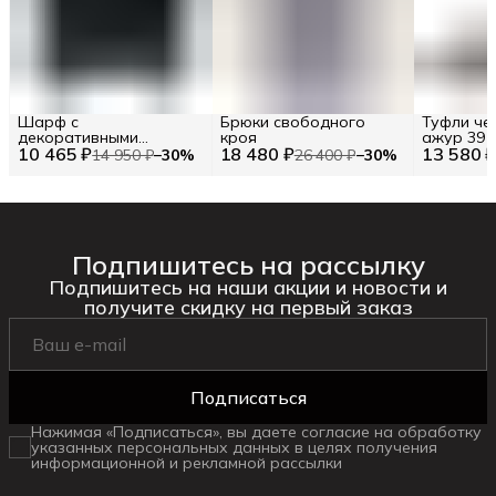
Шарф с
Брюки свободного
Туфли че
декоративными
кроя
ажур 39
10 465 ₽
элементами TWINSET
18 480 ₽
13 580 
14 950 ₽
−
30
%
26 400 ₽
−
30
%
Подпишитесь на рассылку
Подпишитесь на наши акции и новости и
получите скидку на первый заказ
Подписаться
Нажимая «Подписаться», вы даете согласие на обработку
указанных персональных данных в целях получения
информационной и рекламной рассылки