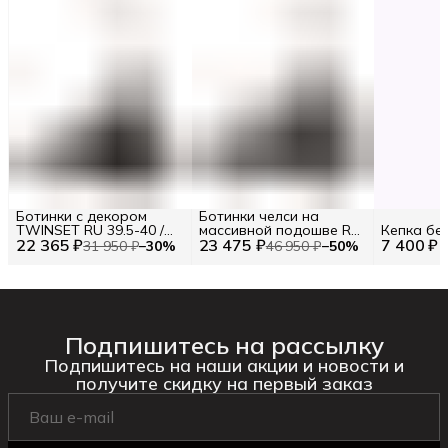
Ботинки с декором
Ботинки челси на
TWINSET RU 39.5-40 /
массивной подошве RU
Кепка бе
22 365 ₽
EU 40 / 40
23 475 ₽
38.5 / EU 39 / 39
7 400 ₽
31 950 ₽
−
30
%
46 950 ₽
−
50
%
Подпишитесь на рассылку
Подпишитесь на наши акции и новости и
получите скидку на первый заказ