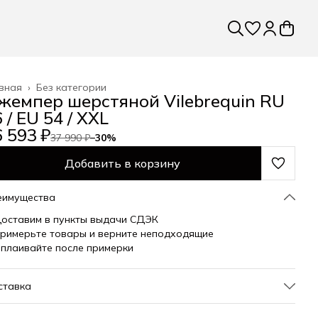
вная
›
Без категории
жемпер шерстяной Vilebrequin RU
 / EU 54 / XXL
 593 ₽
37 990 ₽
−
30
%
Добавить в корзину
еимущества
оставим в пункты выдачи СДЭК
римерьте товары и верните неподходящие
плаивайте после примерки
ставка