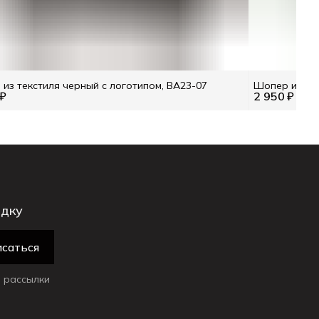
из текстиля черный с логотипом, BA23-07
Шопер из тек
 ₽
2 950 ₽
идку
саться
 рассылки