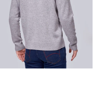
Дже
гар