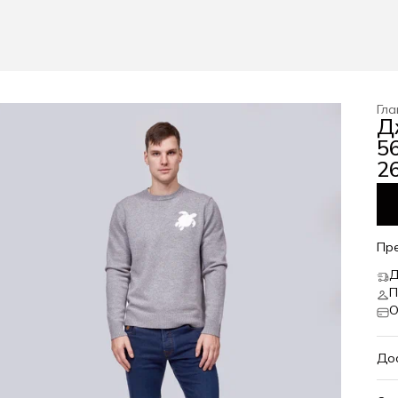
Гла
Д
56
26
Пр
Д
П
О
До