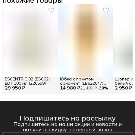
ESCENTRIC 02 (ESC02)
Юбка с принтом
Шопер из
EDT 100 мл (226699)
орнамент (LB622047)
белый с л
29 950 ₽
14 980 ₽
Размер S (INT) Цв.
2 950 ₽
BA23-06
21 400 ₽
−
30
%
Желтый (277120)
Подпишитесь на рассылку
Подпишитесь на наши акции и новости и
получите скидку на первый заказ