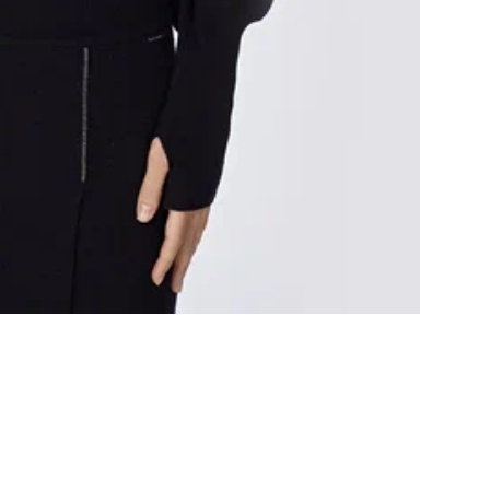
Ос
Тка
пре
обе
сво
тип
рас
Мет
дет
под
пал
соч
соз
Это
ком
пов
сти