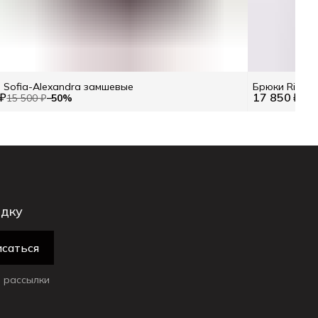
 Sofia-Alexandra замшевые
Брюки Richm
 ₽
17 850 ₽
15 500 ₽
−
50
%
25 
идку
саться
 рассылки