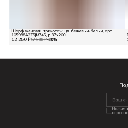
Шарф женский, трикотаж, цв. бежевый-белый, арт.
105988A2Z5|М745, р 37х200
12 250 ₽
17 500 ₽
−
30
%
Под
Нажимая
персона