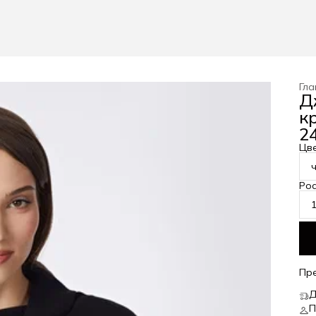
Гла
Д
к
24
Цв
Рос
Пр
Д
П