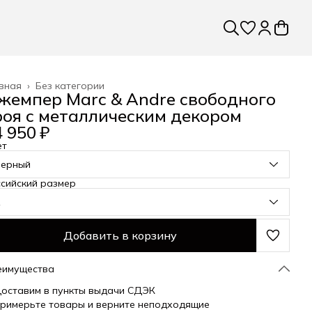
вная
›
Без категории
жемпер Marc & Andre свободного
роя с металлическим декором
 950 ₽
ет
черный
сийский размер
1
Добавить в корзину
еимущества
оставим в пункты выдачи СДЭК
римерьте товары и верните неподходящие