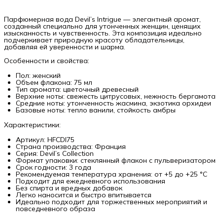
Парфюмерная вода Devil’s Intrigue — элегантный аромат,
созданный специально для утонченных женщин, ценящих
изысканность и чувственность. Эта композиция идеально
подчеркивает природную красоту обладательницы,
добавляя ей уверенности и шарма.
Особенности и свойства:
Пол: женский
Объем флакона: 75 мл
Тип аромата: цветочный древесный
Верхние ноты: свежесть цитрусовых, нежность бергамота
Средние ноты: утонченность жасмина, экзотика орхидеи
Базовые ноты: тепло ванили, стойкость амбры
Характеристики:
Артикул: HFCDI75
Страна производства: Франция
Серия: Devil’s Collection
Формат упаковки: стеклянный флакон с пульверизатором
Срок годности: 3 года
Рекомендуемая температура хранения: от +5 до +25 °C
Подходит для ежедневного использования
Без спирта и вредных добавок
Легко наносится и быстро впитывается
Идеально подходит для торжественных мероприятий и
повседневного образа