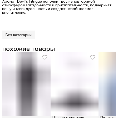
Аромат Devil’s Intrigue наполнит вас неповторимой
атмосферой загадочности и притягательности, подчеркнет
вашу индивидуальность и создаст незабываемое
впечатление.
Без категории
похожие товары
Шляпа с цветным
Пиджак к