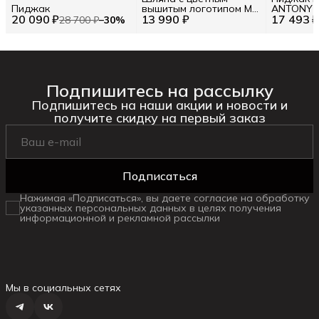
Пиджак
вышитым логотипом M
ANTONY 
20 090 ₽
13 990 ₽
INT / Цв. Чёрный
17 493 
/ EU 50 / L
28 700 ₽
−
30
%
Подпишитесь на рассылку
Подпишитесь на наши акции и новости и
получите скидку на первый заказ
Подписаться
Нажимая «Подписаться», вы даете согласие на обработку
указанных персональных данных в целях получения
информационной и рекламной рассылки
Мы в социальных сетях