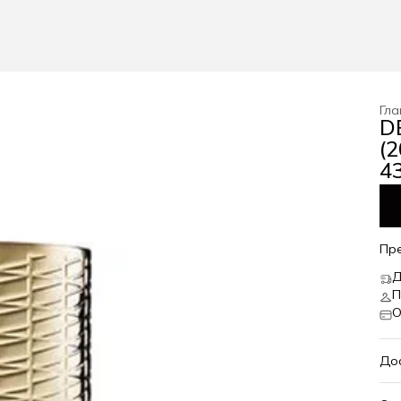
Гла
D
(
43
Пр
Д
П
О
До