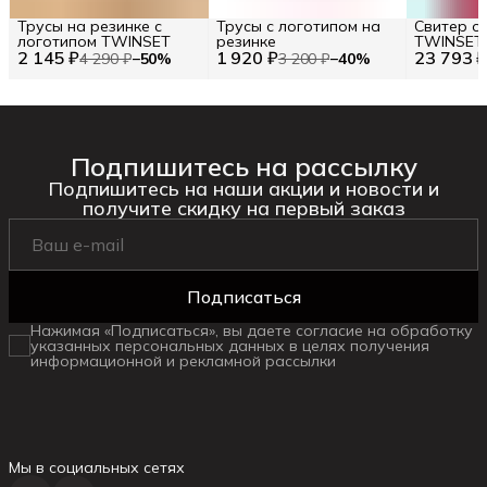
Трусы на резинке с
Трусы с логотипом на
Свитер о
логотипом TWINSET
резинке
TWINSET R
2 145 ₽
1 920 ₽
23 793 
S
4 290 ₽
−
50
%
3 200 ₽
−
40
%
Подпишитесь на рассылку
Подпишитесь на наши акции и новости и
получите скидку на первый заказ
Подписаться
Нажимая «Подписаться», вы даете согласие на обработку
указанных персональных данных в целях получения
информационной и рекламной рассылки
Мы в социальных сетях