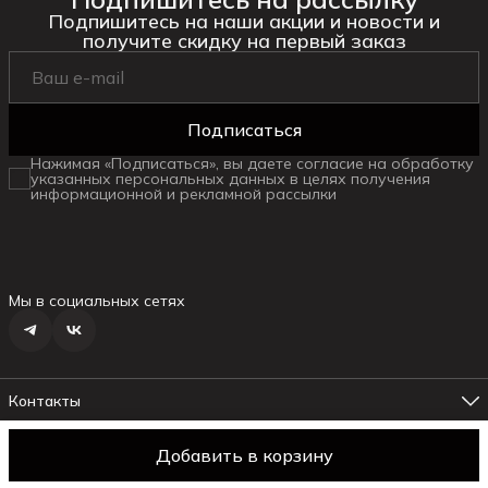
Подпишитесь на наши акции и новости и
получите скидку на первый заказ
Подписаться
Нажимая «Подписаться», вы даете согласие на обработку
указанных персональных данных в целях получения
информационной и рекламной рассылки
Мы в социальных сетях
Контакты
Адрес магазина №1
г. Ялта ул.Маршака, 6
Добавить в корзину
© daniella
Оплата
Доставка
Правила возврата
Реквизиты
Оферт
Телефон менеджера
8 (978) 178-19-18
Режим работы