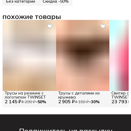
Без категории
Скидка -50%
похожие товары
Трусы на резинке с
Трусы с деталями из
Свитер о
логотипом TWINSET
кружева
TWINSET R
2 145 ₽
2 905 ₽
23 793 
S
4 290 ₽
−
50
%
4 150 ₽
−
30
%
Подпишитесь на рассылку