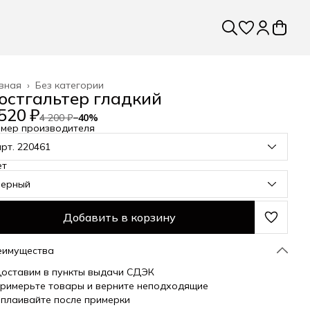
вная
›
Без категории
юстгальтер гладкий
520 ₽
4 200 ₽
−
40
%
змер производителя
арт. 220461
ет
черный
Добавить в корзину
еимущества
оставим в пункты выдачи СДЭК
римерьте товары и верните неподходящие
плаивайте после примерки