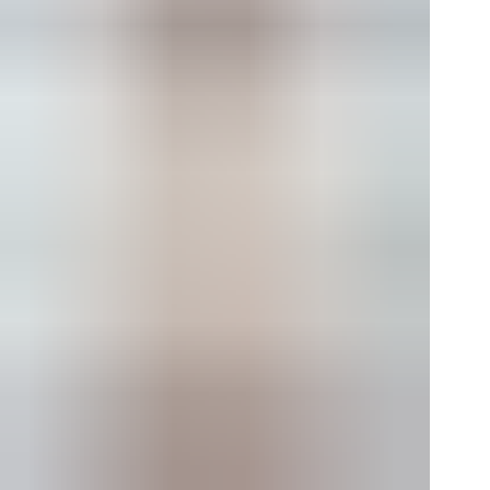
Иде
и а