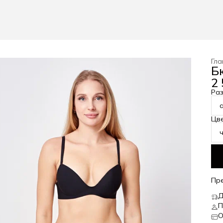
Гла
Б
2 
Ра
Цв
Пр
Д
П
О