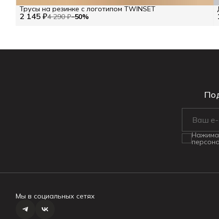
Трусы на резинке с логотипом TWINSET
2 145 ₽
4 290 ₽
−
50
%
Под
Нажимая
персона
Мы в социальных сетях