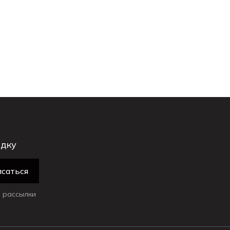
идку
саться
 рассылки