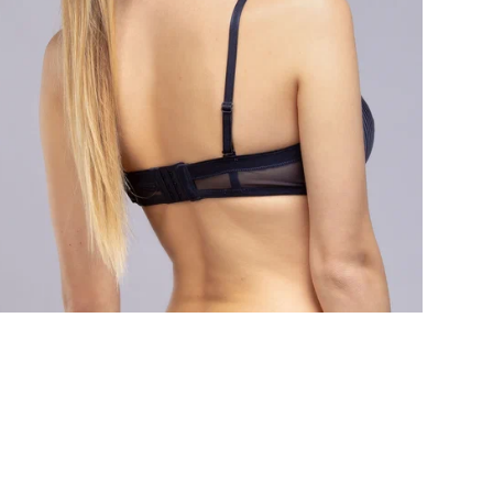
Пре
Это
гар
ка