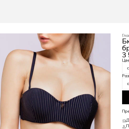
Гла
Б
б
3 
Цв
Ра
Пр
Д
П