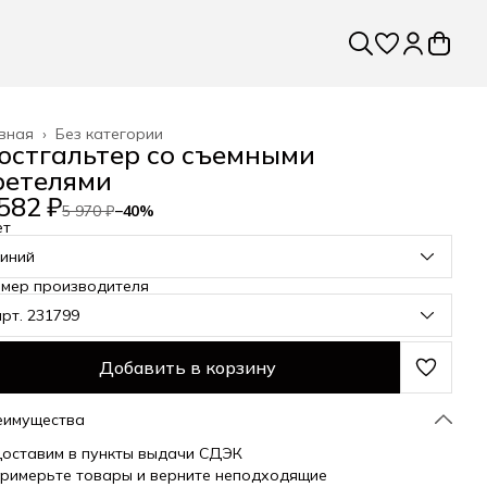
вная
›
Без категории
юстгальтер cо съемными
ретелями
582 ₽
5 970 ₽
−
40
%
ет
синий
змер производителя
арт. 231799
Добавить в корзину
еимущества
оставим в пункты выдачи СДЭК
римерьте товары и верните неподходящие