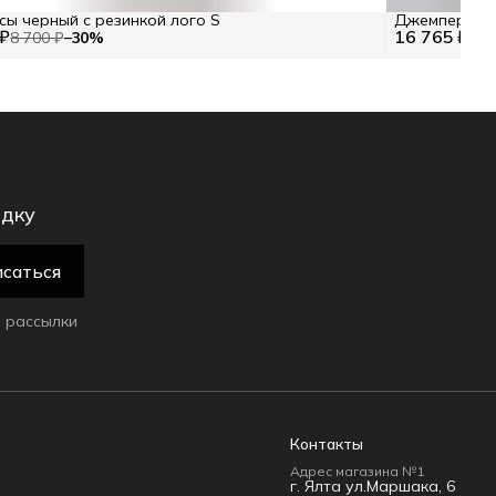
сы черный с резинкой лого S
Джемпер овер
 ₽
16 765 ₽
8 700 ₽
−
30
%
23 
идку
саться
 рассылки
Контакты
Адрес магазина №1
г. Ялта ул.Маршака, 6