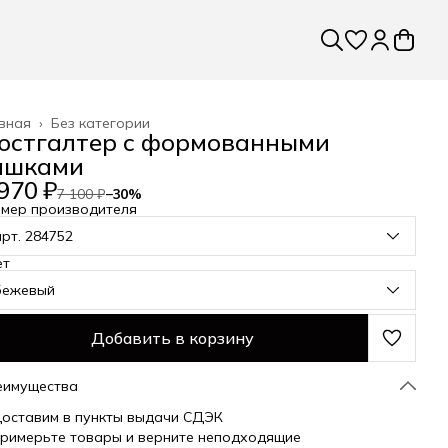
вная
›
Без категории
юстгалтер c формованными
ашками
970 ₽
7 100 ₽
−
30
%
змер производителя
арт. 284752
ет
бежевый
Добавить в корзину
еимущества
оставим в пункты выдачи СДЭК
римерьте товары и верните неподходящие