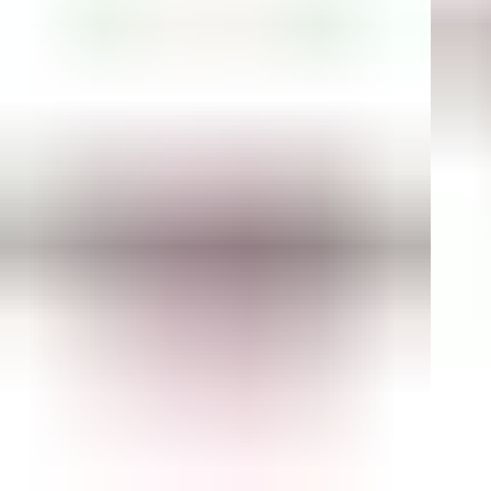
Хар
Это
гар
фун