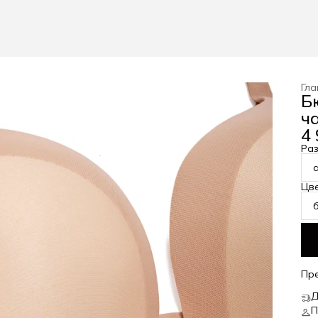
Гла
Б
ч
4 
Ра
Цв
Пр
Д
П