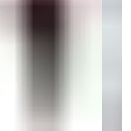
Эластичные бретели: обеспечивают свободу движений и
равномерное распределение нагрузки.
Трикотаж высокого качества: гипоаллергенный материал,
обеспечивающий мягкость и воздухопроницаемость.
Комфорт и удобство: бюстгальтер подходит для
повседневного ношения, занятий спортом и активного
отдыха.
актеристики модели:
Пол: женский
Вид товара: бюстгальтер
Артикул: W21-1144-VCM-SY
Цвет: черный (может варьироваться от светло-серого до
темно-серого оттенка)
Размер чашек: средний
Тип бретелей: регулируемые эластичные
Подкладка: внутренняя
Материал верха: полиамид 85%, эластан 15%
Страна производства: Китай
Стиль: повседневный, спортивный
Подходит для повседневной носки, работы, спорта и
активного отдыха
т бюстгальтер станет незаменимым аксессуаром вашего
дероба, сочетая в себе стиль, комфорт и
кциональность.