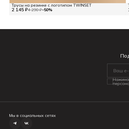
Трусы на резинке с логотипом TWINSET
2 145 ₽
4 290 ₽
−
50
%
Под
Нажимая
персона
Мы в социальных сетях