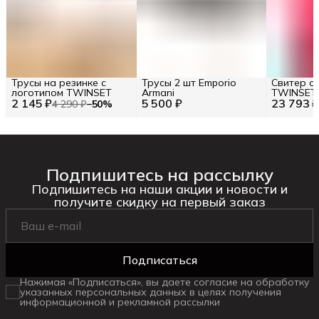
Трусы на резинке с
Трусы 2 шт Emporio
Свитер о
логотипом TWINSET
Armani
TWINSET R
2 145 ₽
5 500 ₽
23 793 
S
4 290 ₽
−
50
%
Подпишитесь на рассылку
Подпишитесь на наши акции и новости и
получите скидку на первый заказ
Подписаться
Нажимая «Подписаться», вы даете согласие на обработку
указанных персональных данных в целях получения
информационной и рекламной рассылки