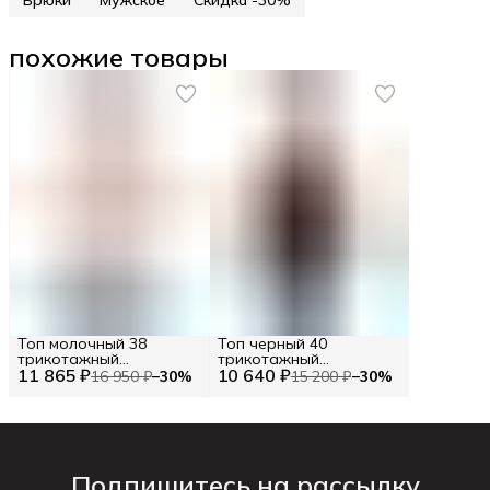
похожие товары
Топ молочный 38
Топ черный 40
трикотажный
трикотажный
11 865 ₽
ассиметричный
10 640 ₽
ассиметричный
16 950 ₽
−
30
%
15 200 ₽
−
30
%
Подпишитесь на рассылку