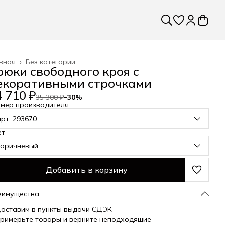
вная
›
Без категории
рюки свободного кроя с
екоративными строчками
 710 ₽
35 300 ₽
−
30
%
змер производителя
арт. 293670
ет
коричневый
Добавить в корзину
еимущества
оставим в пункты выдачи СДЭК
римерьте товары и верните неподходящие