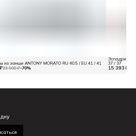
Эспадрильи с
 из замши ANTONY MORATO RU 40.5 / EU 41 / 41
37 / 37
 ₽
15 393 ₽
23 500 ₽
−
70
%
21 
идку
саться