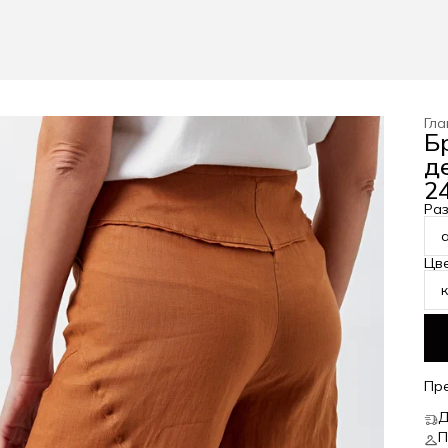
Гла
Б
д
24
Ра
Цв
Пр
Д
П