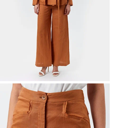
Эти
ком
соз