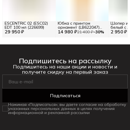
ESCENTRIC 02 (ESC02)
Юбка с принтом
Шопер из
EDT 100 мл (226699)
орнамент (LB622047)
белый с л
29 950 ₽
14 980 ₽
Размер S (INT) Цв.
2 950 ₽
BA23-06
21 400 ₽
−
30
%
Желтый (277120)
Подпишитесь на рассылку
Подпишитесь на наши акции и новости и
получите скидку на первый заказ
Подписаться
Нажимая «Подписаться», вы даете согласие на обработку
указанных персональных данных в целях получения
информационной и рекламной рассылки