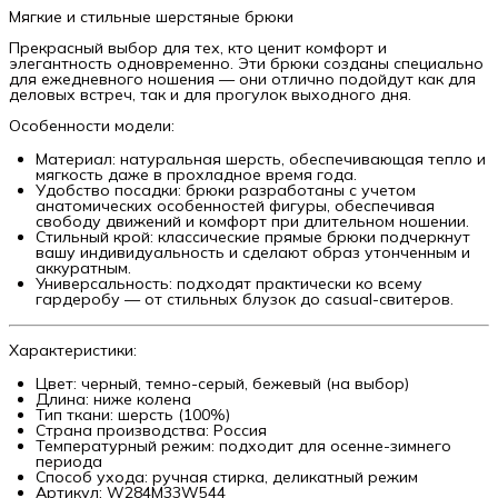
Мягкие и стильные шерстяные брюки
Прекрасный выбор для тех, кто ценит комфорт и
элегантность одновременно. Эти брюки созданы специально
для ежедневного ношения — они отлично подойдут как для
деловых встреч, так и для прогулок выходного дня.
Особенности модели:
Материал: натуральная шерсть, обеспечивающая тепло и
мягкость даже в прохладное время года.
Удобство посадки: брюки разработаны с учетом
анатомических особенностей фигуры, обеспечивая
свободу движений и комфорт при длительном ношении.
Стильный крой: классические прямые брюки подчеркнут
вашу индивидуальность и сделают образ утонченным и
аккуратным.
Универсальность: подходят практически ко всему
гардеробу — от стильных блузок до casual-свитеров.
Характеристики:
Цвет: черный, темно-серый, бежевый (на выбор)
Длина: ниже колена
Тип ткани: шерсть (100%)
Страна производства: Россия
Температурный режим: подходит для осенне-зимнего
периода
Способ ухода: ручная стирка, деликатный режим
Артикул: W284M33W544