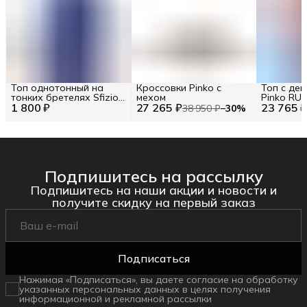
Топ однотонный на
Кроссовки Pinko с
Топ с де
тонких бретелях Sfizio
мехом
Pinko RU 4
1 800 ₽
RU 44 / EU 38 / S
27 265 ₽
23 765 
38 950 ₽
−
30
%
Подпишитесь на рассылку
Подпишитесь на наши акции и новости и
получите скидку на первый заказ
Подписаться
Нажимая «Подписаться», вы даете согласие на обработку
указанных персональных данных в целях получения
информационной и рекламной рассылки