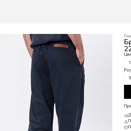
Гла
Б
22
Цв
Рос
Пр
Д
П
О