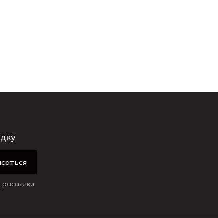
идку
саться
 рассылки