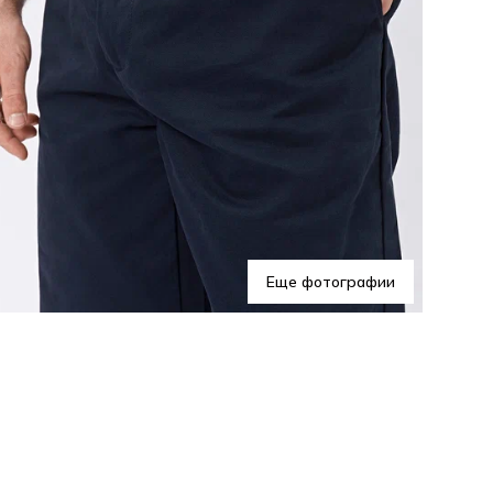
Эти
га
обр
Еще фотографии