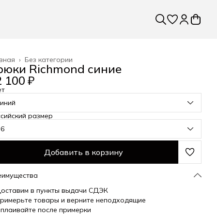
вная
›
Без категории
рюки Richmond синие
 100 ₽
ет
синий
сийский размер
56
Добавить в корзину
еимущества
оставим в пункты выдачи СДЭК
римерьте товары и верните неподходящие
плаивайте после примерки