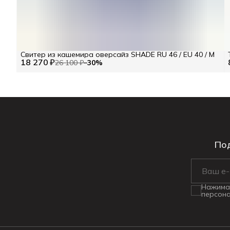
Свитер из кашемира оверсайз SHADE RU 46 / EU 40 / M
18 270 ₽
26 100 ₽
−
30
%
Под
Нажимая
персона