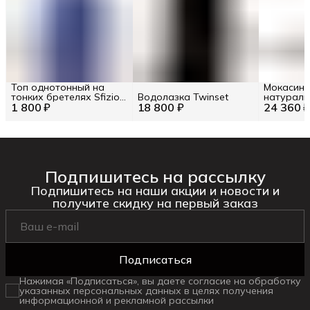
Топ однотонный на
Мокасины
тонких бретелях Sfizio
Водолазка Twinset
натураль
1 800 ₽
RU 44 / EU 38 / S
18 800 ₽
24 360 
RU 42.5 / 
Подпишитесь на рассылку
Подпишитесь на наши акции и новости и
получите скидку на первый заказ
Подписаться
Нажимая «Подписаться», вы даете согласие на обработку
указанных персональных данных в целях получения
информационной и рекламной рассылки