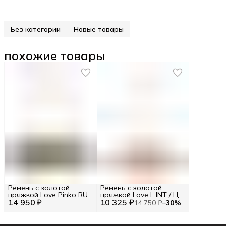
Без категории
Новые товары
похожие товары
Ремень с золотой
Ремень с золотой
пряжкой Love Pinko RU
пряжкой Love L INT / Цв.
14 950 ₽
80 / EU 80 / S
10 325 ₽
Красный
14 750 ₽
−
30
%