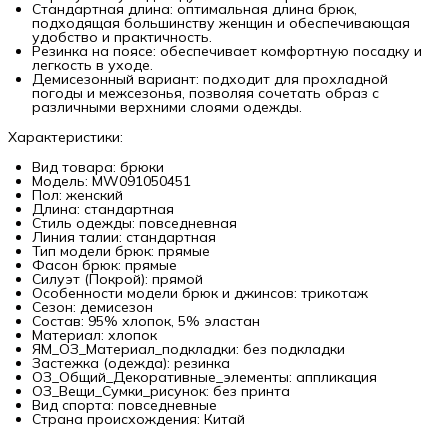
Стандартная длина: оптимальная длина брюк,
подходящая большинству женщин и обеспечивающая
удобство и практичность.
Резинка на поясе: обеспечивает комфортную посадку и
легкость в уходе.
Демисезонный вариант: подходит для прохладной
погоды и межсезонья, позволяя сочетать образ с
различными верхними слоями одежды.
Характеристики:
Вид товара: брюки
Модель: MW091050451
Пол: женский
Длина: стандартная
Стиль одежды: повседневная
Линия талии: стандартная
Тип модели брюк: прямые
Фасон брюк: прямые
Силуэт (Покрой): прямой
Особенности модели брюк и джинсов: трикотаж
Сезон: демисезон
Состав: 95% хлопок, 5% эластан
Материал: хлопок
ЯМ_ОЗ_Материал_подкладки: без подкладки
Застежка (одежда): резинка
ОЗ_Общий_Декоративные_элементы: аппликация
ОЗ_Вещи_Cумки_рисунок: без принта
Вид спорта: повседневные
Страна происхождения: Китай